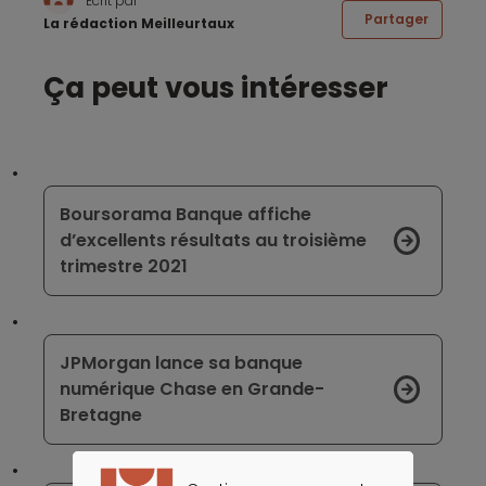
Écrit par
Partager
La rédaction Meilleurtaux
Ça peut vous intéresser
Boursorama Banque affiche
d’excellents résultats au troisième
trimestre 2021
JPMorgan lance sa banque
numérique Chase en Grande-
Bretagne