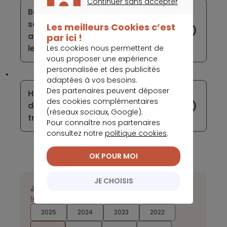
Continuer sans accepter
Banque Postale crée BFI et renforce
CONTINUER SANS ACCEPTER
sa position auprès des acteurs
Les meilleurs Cookies c’est
accompagnant les entreprises dans
par ici !
leurs opérations de financement
Les cookies nous permettent de
vous proposer une expérience
personnalisée et des publicités
adaptées à vos besoins.
Des partenaires peuvent déposer
HSBC a engrangé plus de 3 milliards
des cookies complémentaires
de dollars de bénéfice lors du dernier
(réseaux sociaux, Google).
trimestre
Pour connaître nos partenaires
consultez notre
politique cookies
.
OK POUR MOI
JE CHOISIS
Janvier
Février
Mars
Avril
Juillet
Août
Septembre
Octobre
Novembre
Décembre
2025
2024
2023
2022