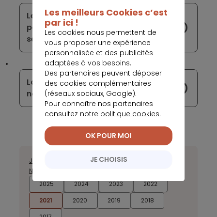
Les meilleurs Cookies c’est
Les fusions des banques américaines
par ici !
peuvent aggraver la crise dans le
Les cookies nous permettent de
secteur bancaire du pays
vous proposer une expérience
personnalisée et des publicités
adaptées à vos besoins.
Des partenaires peuvent déposer
La banque italienne Creval devient la
des cookies complémentaires
nouvelle propriété du Crédit Agricole
(réseaux sociaux, Google).
Pour connaître nos partenaires
consultez notre
politique cookies
.
OK POUR MOI
JE CHOISIS
Janvier
Février
Mars
Avril
Juillet
Août
Septembre
Octobre
Novembre
Décembre
2025
2024
2023
2022
2021
2020
2019
2018
2017