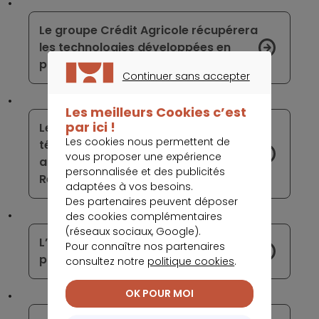
Le groupe Crédit Agricole récupérera
les technologies développées en
partenariat avec Wirecard
Continuer sans accepter
CONTINUER SANS ACCEPTER
Les meilleurs Cookies c’est
par ici !
Les opérateurs de
Les cookies nous permettent de
télécommunication contribuent
vous proposer une expérience
activement à l’inclusion bancaire des
personnalisée et des publicités
Réunionnais
adaptées à vos besoins.
Des partenaires peuvent déposer
des cookies complémentaires
(réseaux sociaux, Google).
L’offre de Nickel a réussi à séduire
Pour connaître nos partenaires
plus de 50 000 Réunionnais
consultez notre
politique cookies
.
OK POUR MOI