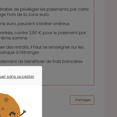
éférable de privilégier les paiements par carte
ge hors de la zone euro.
zone euro, peuvent s’avérer onéreux.
 retirés, contre 2,90 € pour le paiement par
a même somme.
des retraits, il faut se renseigner sur les
banque à l’étranger.
lement de bénéficier de frais bancaires
ageux.
uer sans accepter
ER SANS ACCEPTER
Partager