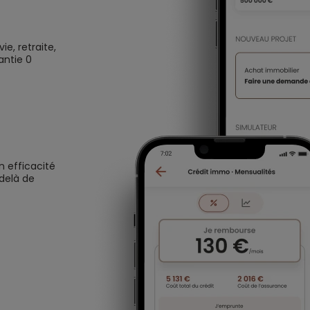
e, retraite,
antie 0
n efficacité
 delà de