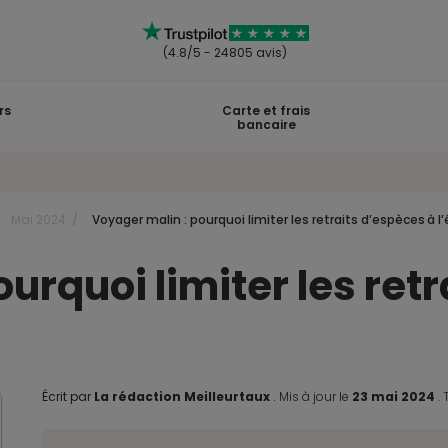
(4.8/5 - 24805 avis)
rs
Carte et frais
bancaire
Mai 2024
Voyager malin : pourquoi limiter les retraits d’espèces à l
urquoi limiter les ret
Écrit par
La rédaction Meilleurtaux
.
Mis à jour le
23 mai 2024
.