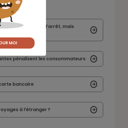
 subissent un coup d’arrêt, mais
OUR MOI
istantes pénalisent les consommateurs
carte bancaire
voyages à l’étranger ?