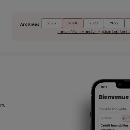
2025
2024
2023
2022
Archives
Janvier
Février
Mars
Avril
Mai
Juin
Août
Sept
es,