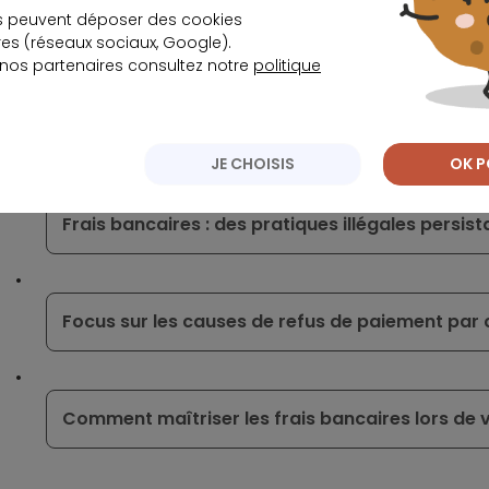
Ça peut vous intéresser
s peuvent déposer des cookies
s (réseaux sociaux, Google).
 nos partenaires consultez notre
politique
Fin de la hausse des taux : les comptes à terme
restent attractifs
JE CHOISIS
OK P
Frais bancaires : des pratiques illégales pers
Focus sur les causes de refus de paiement par 
Comment maîtriser les frais bancaires lors de 