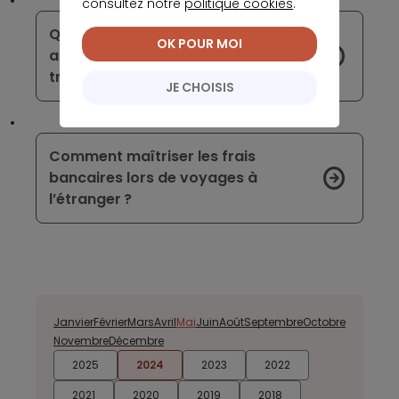
consultez notre
politique cookies
.
Que faire si vous oubliez votre code
OK POUR MOI
au moment d’effectuer une
transaction ?
JE CHOISIS
Comment maîtriser les frais
bancaires lors de voyages à
l’étranger ?
Janvier
Février
Mars
Avril
Mai
Juin
Août
Septembre
Octobre
Novembre
Décembre
2025
2024
2023
2022
2021
2020
2019
2018