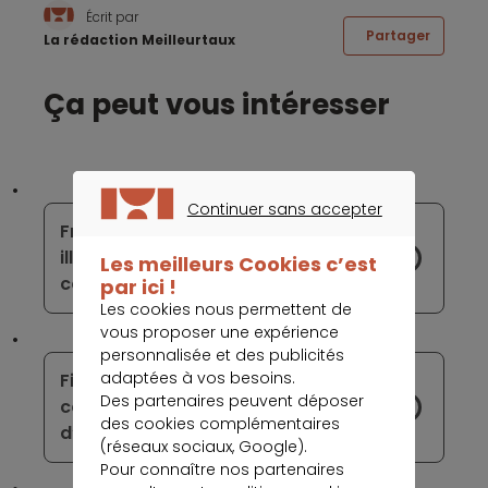
Écrit par
Partager
La rédaction Meilleurtaux
Ça peut vous intéresser
Continuer sans accepter
Frais bancaires : des pratiques
CONTINUER SANS ACCEPTER
illégales persistantes pénalisent les
Les meilleurs Cookies c’est
consommateurs
par ici !
Les cookies nous permettent de
vous proposer une expérience
personnalisée et des publicités
adaptées à vos besoins.
Fin de la hausse des taux : les
Des partenaires peuvent déposer
comptes à terme subissent un coup
des cookies complémentaires
d’arrêt, mais restent attractifs
(réseaux sociaux, Google).
Pour connaître nos partenaires