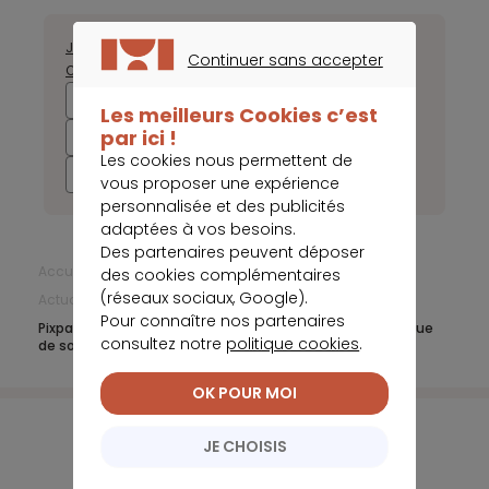
Janvier
Février
Mars
Avril
Mai
Juin
Juillet
Août
Septembre
Continuer sans accepter
Octobre
Novembre
Décembre
CONTINUER SANS ACCEPTER
2026
2025
2024
2023
Les meilleurs Cookies c’est
par ici !
2022
2021
2020
2019
Les cookies nous permettent de
2018
2017
vous proposer une expérience
personnalisée et des publicités
adaptées à vos besoins.
Des partenaires peuvent déposer
Accueil
Banque en ligne
des cookies complémentaires
(réseaux sociaux, Google).
Actualités Banque en Ligne
Avril 2020
Pour connaître nos partenaires
Pixpay réussit un tour de table de 8 millions d’euros en vue
consultez notre
politique cookies
.
de son expansion en Europe
OK POUR MOI
JE CHOISIS