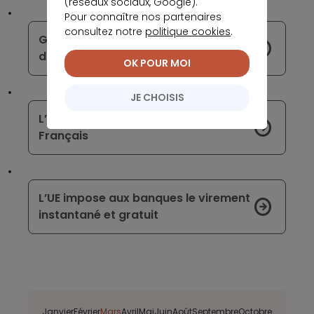
(réseaux sociaux, Google).
Pour connaître nos partenaires
consultez notre
politique cookies
.
Gérer les frais bancaires liés à un
divorce ou une séparation
OK POUR MOI
JE CHOISIS
L’erreur bancaire qui coûte cher aux
Français
L’UE impose aux banques le virement
instantané et gratuit
Janvier
Février
Mars
Avril
Mai
Juin
Août
Septembre
Octobre