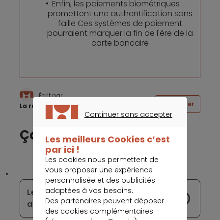
Enfin, les paiements biométriques
promettent une authentification sans
faille Ces systèmes de paiement
pourraient marquer la fin de l'ère de la
carte bancaire
Écrit par
Partager
La rédaction Meilleurtaux
Continuer sans accepter
CONTINUER SANS ACCEPTER
Ça peut vous intéresser
Les meilleurs Cookies c’est
par ici !
Les cookies nous permettent de
vous proposer une expérience
personnalisée et des publicités
adaptées à vos besoins.
Les tarifs bancaires devraient jouer
Des partenaires peuvent déposer
aux « montagnes russes » en 2024
des cookies complémentaires