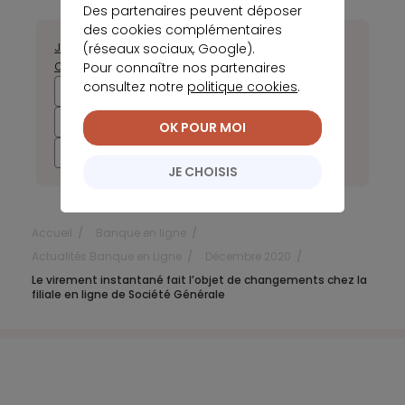
Des partenaires peuvent déposer
des cookies complémentaires
(réseaux sociaux, Google).
Janvier
Février
Mars
Avril
Mai
Juin
Juillet
Août
Septembre
Pour connaître nos partenaires
Octobre
Novembre
Décembre
consultez notre
politique cookies
.
2026
2025
2024
2023
2022
2021
2020
2019
OK POUR MOI
2018
2017
JE CHOISIS
Accueil
Banque en ligne
Actualités Banque en Ligne
Décembre 2020
Le virement instantané fait l’objet de changements chez la
filiale en ligne de Société Générale