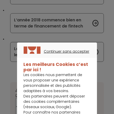
L’année 2018 commence bien en
terme de financement de fintech
Lancement d’une nouvelle offre pour
Continuer sans accepter
le Compte Nickel
CONTINUER SANS ACCEPTER
Les meilleurs Cookies c’est
par ici !
Les cookies nous permettent de
vous proposer une expérience
personnalisée et des publicités
Janvier
Février
Mars
Avril
Mai
Juin
Juillet
Août
Septembre
adaptées à vos besoins.
Octobre
Novembre
Décembre
Des partenaires peuvent déposer
des cookies complémentaires
2026
2025
2024
2023
(réseaux sociaux, Google).
2022
2021
2020
2019
Pour connaître nos partenaires