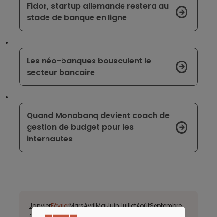
Fidor, startup allemande restera au
stade de banque en ligne
Les néo-banques bousculent le
secteur bancaire
Quand Monabanq devient coach de
gestion de budget pour les
internautes
Janvier
Février
Mars
Avril
Mai
Juin
Juillet
Août
Septembre
Octobre
Novembre
Décembre