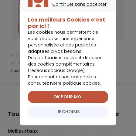
Continuer sans accepter
2026
2025
2024
2023
CONTINUER SANS ACCEPTER
2022
2021
2020
2019
Les meilleurs Cookies c’est
par ici !
2018
2017
Les cookies nous permettent de
vous proposer une expérience
personnalisée et des publicités
adaptées à vos besoins.
Accueil
Banque en ligne
Des partenaires peuvent déposer
Actualités Banque en Ligne
Février 2018
des cookies complémentaires
(réseaux sociaux, Google).
Quelle banque a le plus d’influence sur le Web ?
Pour connaître nos partenaires
consultez notre
politique cookies
.
OK POUR MOI
JE CHOISIS
Tout Meilleurtaux dans votre poche
Meilleurtaux