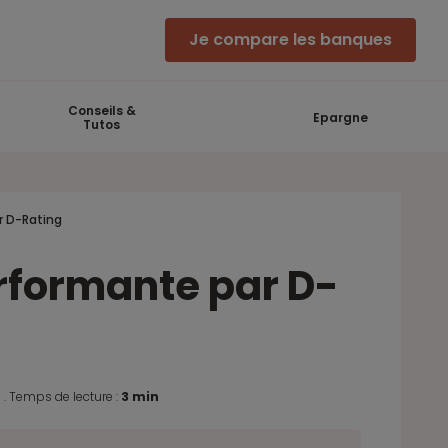
Je compare les banques
Conseils &
Epargne
Tutos
r D-Rating
erformante par D-
8
.
Temps de lecture :
3 min