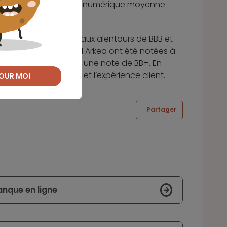
et une expérience client numérique moyenne
nt obtenu des notes aux alentours de BBB et
M11, HSBC, Crédit Mutuel Arkea ont été notées à
e et le CIC ont relevé une note de BB+. En
ganisation numérique et l’expérience client.
OUR MOI
Partager
anque en ligne