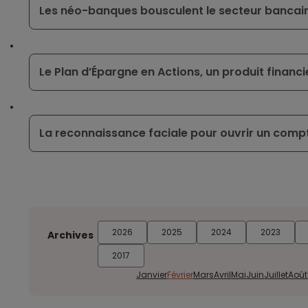
Les néo-banques bousculent le secteur bancai
Le Plan d’Épargne en Actions, un produit financi
La reconnaissance faciale pour ouvrir un comp
2026
2025
2024
2023
Archives
2017
Janvier
Février
Mars
Avril
Mai
Juin
Juillet
Août