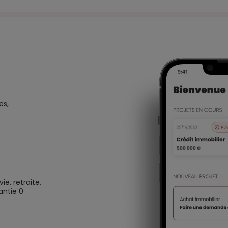
es,
e, retraite,
antie 0