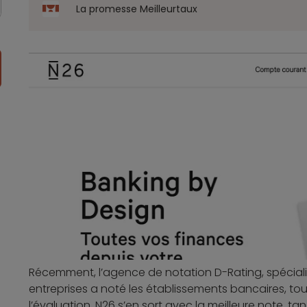
La promesse Meilleurtaux
Récemment, l’agence de notation D-Rating, spécia
entreprises a noté les établissements bancaires, t
l’évaluation, N26 s’en sort avec la meilleure note, t