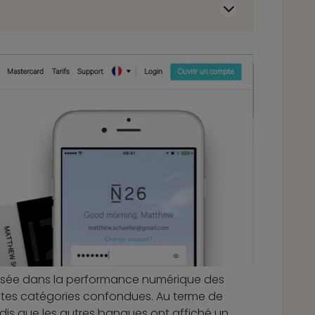
lisée dans la performance numérique des
outes catégories confondues. Au terme de
andis que les autres banques ont affiché un