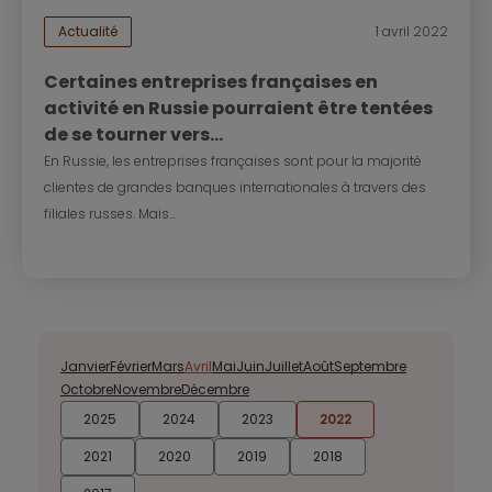
Actualité
1 avril 2022
Certaines entreprises françaises en
activité en Russie pourraient être tentées
de se tourner vers...
En Russie, les entreprises françaises sont pour la majorité
clientes de grandes banques internationales à travers des
filiales russes. Mais...
Janvier
Février
Mars
Avril
Mai
Juin
Juillet
Août
Septembre
Octobre
Novembre
Décembre
2025
2024
2023
2022
2021
2020
2019
2018