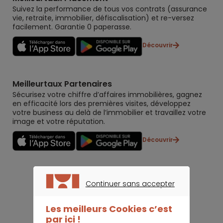
Suivez la performance de tous vos contrats (assurance
vie, retraite, immobilier, défiscalisation) et re-versez
facilement. Garantie 0 paperasse.
Découvrir
Meilleurtaux Partenaires
Sécurisez votre chiffre d’affaires immobilières, gagnez
en efficacité lors des premières visites, développez
votre business au delà de l’immobilier et travaillez votre
image et votre réputation.
Découvrir
Continuer sans accepter
CONTINUER SANS ACCEPTER
Les meilleurs Cookies c’est
par ici !