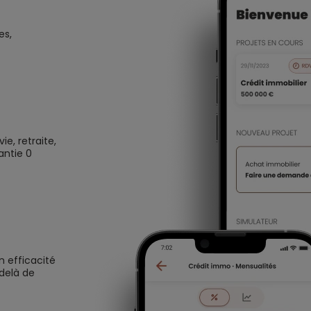
es,
e, retraite,
antie 0
n efficacité
 delà de