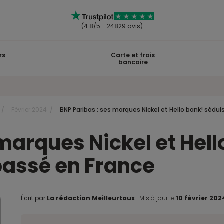
(4.8/5 - 24829 avis)
rs
Carte et frais
bancaire
Février 2024
BNP Paribas : ses marques Nickel et Hello bank! sédu
 marques Nickel et Hel
passé en France
Écrit par
La rédaction Meilleurtaux
.
Mis à jour le
10 février 20