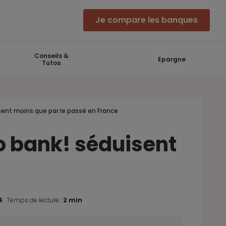
Je compare les banques
Conseils &
Epargne
Tutos
isent moins que par le passé en France
lo bank! séduisent
24
.
Temps de lecture :
2 min