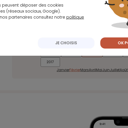
s peuvent déposer des cookies
Nickel : la marque de BNP Paribas se lance dans 
s (réseaux sociaux, Google).
 nos partenaires consultez notre
politique
JE CHOISIS
OK P
2026
2025
2024
2023
Archives
2017
Janvier
Février
Mars
Avril
Mai
Juin
Juillet
Août