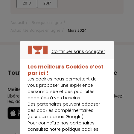
2018
2017
Accueil
Banque en ligne
Actualités Banque en Ligne
Mars 2024
Continuer sans accepter
CONTINUER SANS ACCEPTER
Les meilleurs Cookies c’est
Tout Meilleurtaux dans votre poche
par ici !
Les cookies nous permettent de
vous proposer une expérience
Meilleurtaux
personnalisée et des publicités
Libérez le potentiel de vos projets : préparez-les, suivez-
adaptées à vos besoins.
les, accomplissez-les.
Des partenaires peuvent déposer
des cookies complémentaires
Découvrir
(réseaux sociaux, Google).
Pour connaître nos partenaires
consultez notre
politique cookies
.