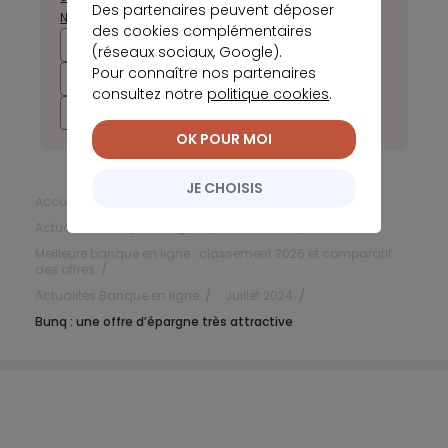
Des partenaires peuvent déposer
Novembre
Décembre
des cookies complémentaires
2026
2025
2024
2023
(réseaux sociaux, Google).
Pour connaître nos partenaires
2022
2021
2020
2019
consultez notre
politique cookies
.
2018
2017
OK POUR MOI
JE CHOISIS
Accueil
Banque en ligne
Actualités Banque en Ligne
Juillet 2024
Meilleure banque en ligne : classement 2026 et comparatif
des offres
Actualités Banque en ligne
Juillet 2024
Bunq : une offre d’épargne très attractive