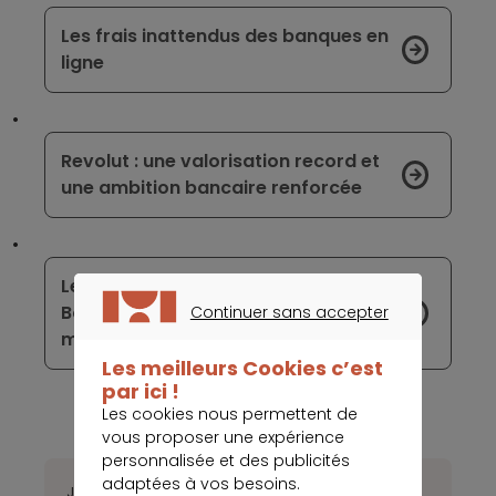
Les frais inattendus des banques en
ligne
Revolut : une valorisation record et
une ambition bancaire renforcée
Les facteurs de succès de
BoursoBank, la banque en ligne aux 6
Continuer sans accepter
millions de clients
CONTINUER SANS ACCEPTER
Les meilleurs Cookies c’est
par ici !
Les cookies nous permettent de
vous proposer une expérience
personnalisée et des publicités
adaptées à vos besoins.
Janvier
Février
Mars
Avril
Mai
Juin
Juillet
Août
Septembre