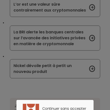
L’or est une valeur sûre
contrairement aux cryptomonnaies
La BRI alerte les banques centrales
sur l’avancée des initiatives privées
en matière de cryptomonnaie
Nickel dévoile petit à petit un
nouveau produit
Janvier
Février
Mars
Avril
Juillet
Août
Septembre
Octobre
Continuer sans accepter