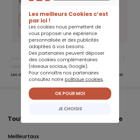
Novembre
Décembre
CONTINUER SANS ACCEPTER
2025
2024
2023
2022
Les meilleurs Cookies c’est
par ici !
2021
2020
2019
2018
Les cookies nous permettent de
2017
vous proposer une expérience
personnalisée et des publicités
adaptées à vos besoins.
Des partenaires peuvent déposer
Accueil
Frais bancaires
Actualités Frais bancaires
des cookies complémentaires
(réseaux sociaux, Google).
Septembre 2021
Pour connaître nos partenaires
Les chèques désormais acceptés par la néobanque Nickel
consultez notre
politique cookies
.
OK POUR MOI
JE CHOISIS
Tout Meilleurtaux dans votre poche
Meilleurtaux