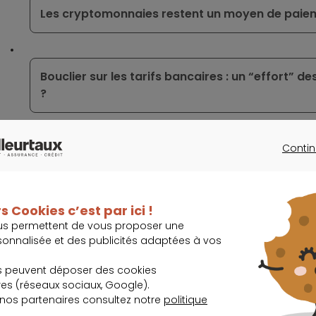
Les cryptomonnaies restent un moyen de paiem
Bouclier sur les tarifs bancaires : un “effort” de
?
Contin
Pouvoir d’achat : des efforts réclamés par Bercy
CONTINU
d'assurance, ainsi que sur les taux des prêts im
s Cookies c’est par ici !
us permettent de vous proposer une
MasterCard et Binance s’associent pour facili
sonnalisée et des publicités adaptées à vos
dans les commerces
s peuvent déposer des cookies
s (réseaux sociaux, Google).
 nos partenaires consultez notre
politique