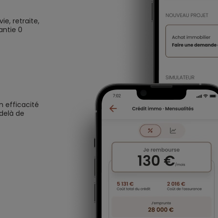
e, retraite,
antie 0
n efficacité
 delà de