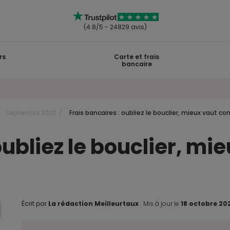
(4.8/5 - 24829 avis)
rs
Carte et frais
bancaire
Septembre 2022
Frais bancaires : oubliez le bouclier, mieux vaut co
oubliez le bouclier, m
Écrit par
La rédaction Meilleurtaux
.
Mis à jour le
18 octobre 20