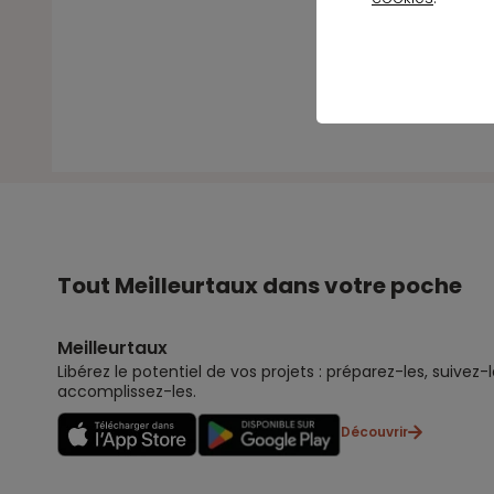
Tout Meilleurtaux dans votre poche
Meilleurtaux
Libérez le potentiel de vos projets : préparez-les, suivez-l
accomplissez-les.
Découvrir