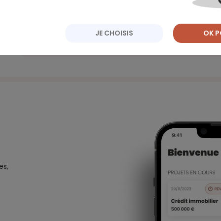
2025
2024
2023
2022
Archives
JE CHOISIS
OK P
Janvier
Février
Mars
Avril
Mai
Juin
Juillet
Août
es,