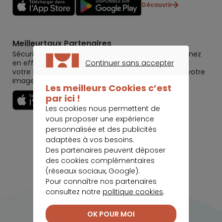
Découvrir
Meilleurtaux Partenaires
Sécurisez votre chiffre d’affaires immobilières, gagnez
Continuer sans accepter
en efficacité lors des premières visites, développez
votre business au delà de l’immobilier et travaillez votre
CONTINUER SANS ACCEPTER
image et votre réputation.
Les meilleurs Cookies c’est
par ici !
Découvrir
Les cookies nous permettent de
vous proposer une expérience
personnalisée et des publicités
adaptées à vos besoins.
Des partenaires peuvent déposer
des cookies complémentaires
(réseaux sociaux, Google).
Pour connaître nos partenaires
consultez notre
politique cookies
.
OK POUR MOI