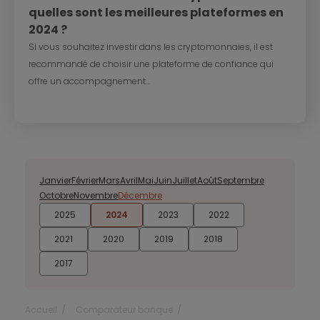
quelles sont les meilleures plateformes en
2024 ?
Si vous souhaitez investir dans les cryptomonnaies, il est
recommandé de choisir une plateforme de confiance qui
offre un accompagnement...
Janvier
Février
Mars
Avril
Mai
Juin
Juillet
Août
Septembre
Octobre
Novembre
Décembre
2025
2024
2023
2022
2021
2020
2019
2018
2017
Accueil
Comparateur banque