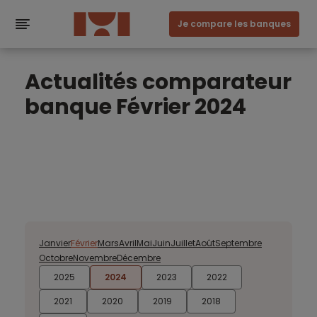
Je compare les banques
Actualités comparateur
banque Février 2024
Janvier
Février
Mars
Avril
Mai
Juin
Juillet
Août
Septembre
Octobre
Novembre
Décembre
2025
2024
2023
2022
2021
2020
2019
2018