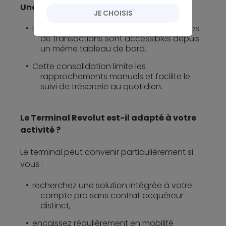
Une gestion simplifiée
JE CHOISIS
Les ventes, remboursements et historiques
de transactions sont accessibles depuis
un même tableau de bord.
Cette consolidation limite les
rapprochements manuels et facilite le
suivi de trésorerie au quotidien.
Le Terminal Revolut est-il adapté à votre
activité ?
Le terminal peut convenir particulièrement si
vous :
recherchez une solution intégrée à votre
compte pro sans contrat acquéreur
distinct,
encaissez régulièrement en mobilité