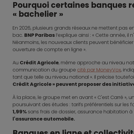
Pourquoi certaines banques 
« bachelier »
En 2026, plusieurs grands réseaux ne mettent pas en
bac.
BNP Paribas
l’explique ainsi : « Cette année, il
Néanmoins, les nouveaux clients peuvent bénéficier
ouverture de compte en ligne ».
Au
Crédit Agricole
, même approche au niveau nation
communication du groupe
cité par MoneyVox
, ind
tant que telle au niveau national ». Il précise toutef
Crédit Agricole » peuvent proposer des initiativ
À la place, le groupe met en avant « C'est Carré »,
poursuivant des études : tarifs préférentiels sur le
1,99%
sans frais de dossier, assurance habitation à t
l'assurance automobile.
Banques en ligne et collectivi