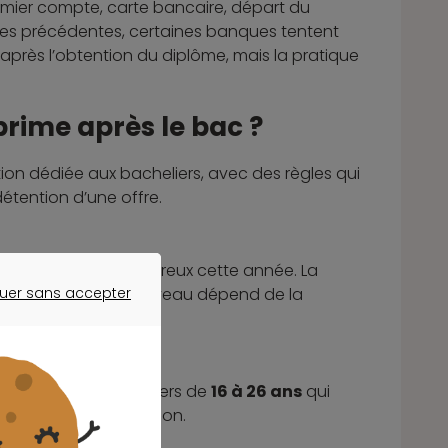
mier compte, carte bancaire, départ du
ées précédentes, certaines banques tentent
 après l’obtention du diplôme, mais la pratique
rime après le bac ?
tion dédiée aux bacheliers, avec des règles qui
détention d’une offre.
lissement le plus généreux cette année. La
160 euros
, dont le niveau dépend de la
uer sans accepter
ER SANS ACCEPTER
uros
pour les bacheliers de
16 à 26 ans
qui
uelle que soit la mention.