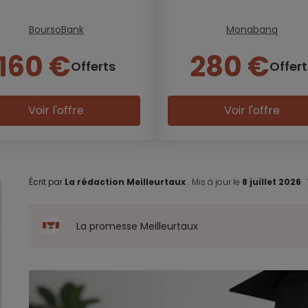
BoursoBank
Monabanq
160 €
280 €
Offerts
Offert
Voir l'offre
Voir l'offre
Écrit par
La rédaction Meilleurtaux
.
Mis à jour le
8 juillet 2026
.
La promesse Meilleurtaux