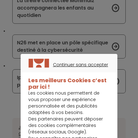
La tirelire connectée Monimalz
accompagnera les enfants au
quotidien
N26 met en place un pôle spécifique
destiné à la cybersécurité
Continuer sans accepter
CONTINUER SANS ACCEPTER
Ipagoo installe un siège en France
Les meilleurs Cookies c’est
pour se prémunir contre le Brexit
par ici !
Les cookies nous permettent de
vous proposer une expérience
personnalisée et des publicités
adaptées à vos besoins.
Des partenaires peuvent déposer
des cookies complémentaires
Janvier
Février
Mars
Avril
Mai
Juin
Juillet
Août
Septembre
(réseaux sociaux, Google).
Octobre
Novembre
Décembre