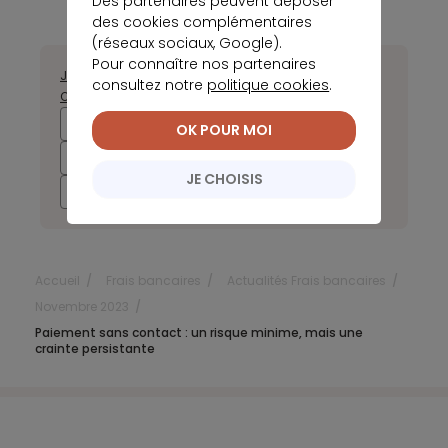
Des partenaires peuvent déposer
des cookies complémentaires
(réseaux sociaux, Google).
Pour connaître nos partenaires
Janvier
Février
Mars
Avril
Mai
Juin
Juillet
Août
Septembre
consultez notre
politique cookies
.
Octobre
Novembre
Décembre
2025
2024
2023
2022
OK POUR MOI
2021
2020
2019
2018
JE CHOISIS
2017
Accueil
Frais bancaires
Actualités Frais bancaires
Novembre 2023
Paiement sans contact : un risque minime, mais une
crainte persistante