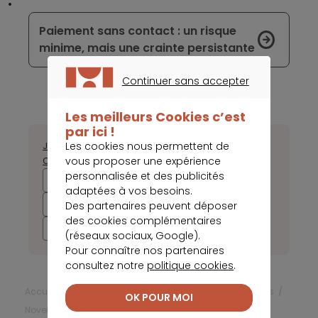
Paiement sans contact : un risque
minime, mais une crainte persistante
Continuer sans accepter
CONTINUER SANS ACCEPTER
Les meilleurs Cookies c’est
par ici !
Les cookies nous permettent de
Janvier
Février
Mars
Avril
Mai
Juin
Juillet
Août
Septembre
vous proposer une expérience
Octobre
Novembre
Décembre
personnalisée et des publicités
2025
2024
2023
2022
adaptées à vos besoins.
2021
2020
2019
2018
Des partenaires peuvent déposer
des cookies complémentaires
2017
(réseaux sociaux, Google).
Pour connaître nos partenaires
consultez notre
politique cookies
.
Accueil
Frais bancaires
Actualités Frais bancaires
OK POUR MOI
Novembre 2023