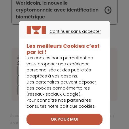
Worldcoin, la nouvelle
cryptomonnaie avec identification
biométrique
Continuer sans accepter
CONTINUER SANS ACCEPTER
Les meilleurs Cookies c’est
par ici !
Janvier
Février
Mars
Avril
Mai
Juin
Juillet
Août
Septembre
Les cookies nous permettent de
Octobre
Novembre
Décembre
vous proposer une expérience
personnalisée et des publicités
2025
2024
2023
2022
adaptées à vos besoins.
2021
2020
2019
2018
Des partenaires peuvent déposer
des cookies complémentaires
2017
(réseaux sociaux, Google).
Pour connaître nos partenaires
consultez notre
politique cookies
.
Accueil
Frais bancaires
Actualités Frais bancaires
OK POUR MOI
Août 2023