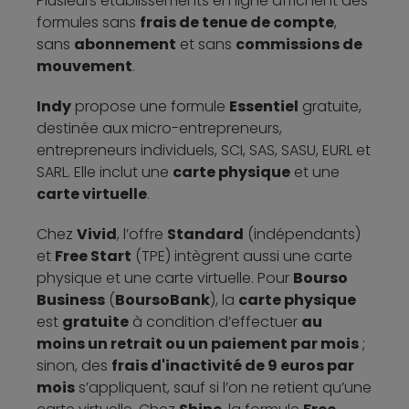
Plusieurs établissements en ligne affichent des
formules sans
frais de tenue de compte
,
sans
abonnement
et sans
commissions de
mouvement
.
Indy
propose une formule
Essentiel
gratuite,
destinée aux micro-entrepreneurs,
entrepreneurs individuels, SCI, SAS, SASU, EURL et
SARL. Elle inclut une
carte physique
et une
carte virtuelle
.
Chez
Vivid
, l’offre
Standard
(indépendants)
et
Free Start
(TPE) intègrent aussi une carte
physique et une carte virtuelle. Pour
Bourso
Business
(
BoursoBank
), la
carte physique
est
gratuite
à condition d’effectuer
au
moins un retrait ou un paiement par mois
;
sinon, des
frais d'inactivité de 9 euros par
mois
s’appliquent, sauf si l’on ne retient qu’une