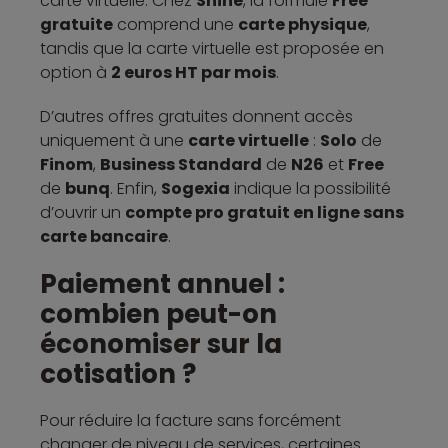
carte virtuelle. Chez
Shine
, la formule
Free
gratuite
comprend une
carte physique
,
tandis que la carte virtuelle est proposée en
option à
2 euros HT par mois
.
D’autres offres gratuites donnent accès
uniquement à une
carte virtuelle
:
Solo
de
Finom
,
Business Standard
de
N26
et
Free
de
bunq
. Enfin,
Sogexia
indique la possibilité
d’ouvrir un
compte pro gratuit en ligne sans
carte bancaire
.
Paiement annuel :
combien peut-on
économiser sur la
cotisation ?
Pour réduire la facture sans forcément
changer de niveau de services, certaines