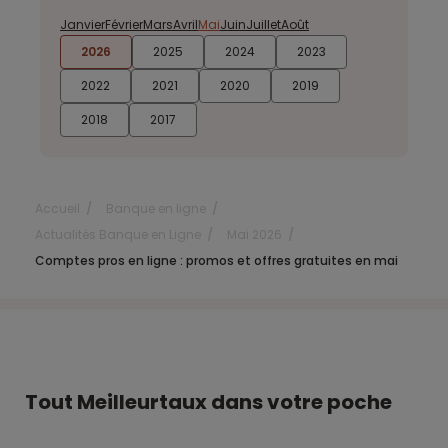
Janvier
Février
Mars
Avril
Mai
Juin
Juillet
Août
2026
2025
2024
2023
2022
2021
2020
2019
2018
2017
Accueil
Banque en ligne
Actualités Banque en Ligne
Mai 2026
Comptes pros en ligne : promos et offres gratuites en mai
Tout Meilleurtaux dans votre poche