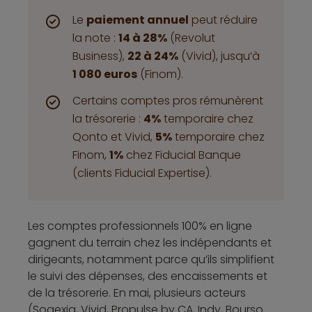
Le
paiement annuel
peut réduire
la note :
14 à 28%
(Revolut
Business),
22 à 24%
(Vivid), jusqu’à
1 080 euros
(Finom).
Certains comptes pros rémunèrent
la trésorerie :
4%
temporaire chez
Qonto et Vivid,
5%
temporaire chez
Finom,
1%
chez Fiducial Banque
(clients Fiducial Expertise).
Les comptes professionnels 100% en ligne
gagnent du terrain chez les indépendants et
dirigeants, notamment parce qu’ils simplifient
le suivi des dépenses, des encaissements et
de la trésorerie. En mai, plusieurs acteurs
(Sogexia, Vivid, Propulse by CA, Indy, Bourso