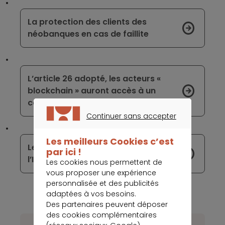
La protection des clients des
néobanques en cas de faillite
L’article 26 adopté, les acteurs «
blockchain » auront accès à un
compte en banque
Continuer sans accepter
CONTINUER SANS ACCEPTER
Les meilleurs Cookies c’est
Les élus prônent l’ouverture envers
par ici !
l’ICO et les cryptomonnaies
Les cookies nous permettent de
vous proposer une expérience
personnalisée et des publicités
adaptées à vos besoins.
Des partenaires peuvent déposer
des cookies complémentaires