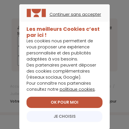
Continuer sans accepter
CONTINUER SANS ACCEPTER
Janvier
Février
Mars
Avril
Mai
Juin
Août
Septembre
Octobre
Les meilleurs Cookies c’est
Novembre
Décembre
par ici !
Les cookies nous permettent de
2025
2024
2023
2022
vous proposer une expérience
2021
2020
2019
2018
personnalisée et des publicités
adaptées à vos besoins.
2017
Des partenaires peuvent déposer
des cookies complémentaires
(réseaux sociaux, Google).
Pour connaître nos partenaires
Accueil
Frais bancaires
Actualités Frais bancaires
consultez notre
politique cookies
.
Juillet 2024
Votre carte liée à Apple Pay peut nécessiter une mise à jour
OK POUR MOI
JE CHOISIS