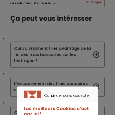
Partager
La rédaction Meilleurtaux
Ça peut vous intéresser
Qui va vraiment tirer avantage de la
fin des frais bancaires sur les
héritages ?
L’encadrement des frais bancaires
sur les successions évolue
Continuer sans accepter
CONTINUER SANS ACCEPTER
Les meilleurs Cookies c’est
Carte bancaire : ce que la disparition
par ici !