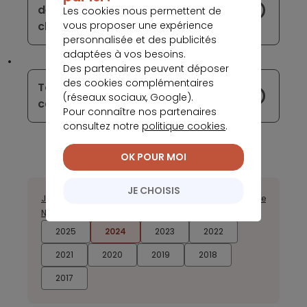
des chiffres en relief sur votre carte
Les cookies nous permettent de
change pour vous
vous proposer une expérience
personnalisée et des publicités
adaptées à vos besoins.
Des partenaires peuvent déposer
des cookies complémentaires
Tout sur la gestion du code de sa
(réseaux sociaux, Google).
carte bancaire
Pour connaître nos partenaires
consultez notre
politique cookies
.
OK POUR MOI
JE CHOISIS
Janvier
Février
Mars
Avril
Mai
Juin
Août
Septembre
Octobre
Novembre
Décembre
2025
2024
2023
2022
2021
2020
2019
2018
2017