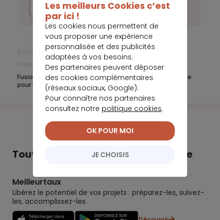
Les meilleurs Cookies c’est
2017
par ici !
Les cookies nous permettent de
vous proposer une expérience
personnalisée et des publicités
Accueil
Ouvrir un compte bancaire
adaptées à vos besoins.
Actualités Ouvrir un compte bancaire
Janvier 2023
Des partenaires peuvent déposer
Fusion Société Générale et Crédit du Nord : ce qui change
des cookies complémentaires
pour les clients
(réseaux sociaux, Google).
Pour connaître nos partenaires
consultez notre
politique cookies
.
OK POUR MOI
Tout Meilleurtaux dans votre poche
JE CHOISIS
Meilleurtaux
Libérez le potentiel de vos projets : préparez-les, suivez-
les, accomplissez-les.
Découvrir