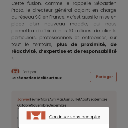
Cette fusion, comme le rappelle Sébastien
Proto, le directeur général adjoint en charge
du réseau SG en France, « c’est aussi la mise en
place d’un nouveau modèle, qui nous
permettra d’offrir à nos 10 millions de clients
particuliers, professionnels et entreprises, sur
tout le territoire,
plus de proximité, de
réactivité, d’expertise et de responsabilité
».
Écrit par
Partager
La rédaction Meilleurtaux
Janvier
Février
Mars
Avril
Mai
Juin
Juillet
Août
Septembre
Octobre
Novembre
Décembre
2025
2024
2023
2022
Continuer sans accepter
2021
2020
2019
2018
CONTINUER SANS ACCEPTER