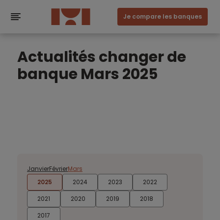
Je compare les banques
Actualités changer de
banque Mars 2025
Janvier
Février
Mars
2025
2024
2023
2022
2021
2020
2019
2018
2017