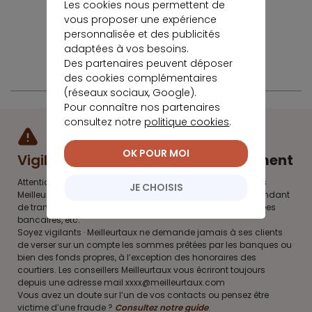
Les cookies nous permettent de
vous proposer une expérience
personnalisée et des publicités
adaptées à vos besoins.
Des partenaires peuvent déposer
des cookies complémentaires
(réseaux sociaux, Google).
Pour connaître nos partenaires
consultez notre
politique cookies
.
OK POUR MOI
Vigilance fraude
et accompagnement
Attention, vous pouvez être sollicités par de faux conseillers
JE CHOISIS
Meilleurtaux vous proposant des crédits et/ou vous demandant
de transmettre des documents, des fonds, des coordonnées
bancaires, etc.
Soyez vigilants · Meilleurtaux ne demande jamais à ses clients
de verser sur un compte les sommes prêtées par les banques ou
bien des fonds propres, à l’exception des honoraires des
courtiers. Les conseillers Meilleurtaux vous écriront toujours
depuis une adresse mail xxxx@meilleurtaux.com
Vous avez un doute sur l’un de vos contacts ou pensez être
victime d’une fraude ?
Consultez notre guide
.